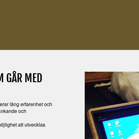
OM GÅR MED
rar lång erfarenhet och
tänkande och
jlighet att utvecklas