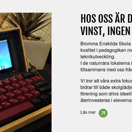
HOS OSS ÄR 
VINST, INGE
Bromma Enskilda Skola ä
kvalitet i pedagogiken 
teknikutveckling.
I de naturnära lokalerna 
tillsammans med oss från 
Vi tror att våra extra fo
bidrar till både skolgläd
förening som drivs ideellt 
återinvesteras i elevern
Läs mer