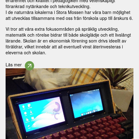
erfarenhet och kvalitet i pedagogiken med vetenskapligt
förankrad nytänkande och teknikutveckling.
I de naturnära lokalerna i Stora Mossen har våra barn möjlighet
att utvecklas tillsammans med oss från förskola upp till årskurs 6.
Vi tror att våra extra fokusområden på språklig utveckling,
matematik och rörelse bidrar till både skolglädje och ett livslångt
lärande. Skolan är en ekonomisk förening som drivs ideellt av
föräldrar, vilket innebär att all eventuell vinst återinvesteras i
eleverna och skolan.
Läs mer