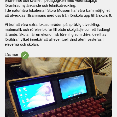
erfarenhet och kvalitet i pedagogiken med vetenskapligt
förankrad nytänkande och teknikutveckling.
I de naturnära lokalerna i Stora Mossen har våra barn möjlighet
att utvecklas tillsammans med oss från förskola upp till årskurs 6.
Vi tror att våra extra fokusområden på språklig utveckling,
matematik och rörelse bidrar till både skolglädje och ett livslångt
lärande. Skolan är en ekonomisk förening som drivs ideellt av
föräldrar, vilket innebär att all eventuell vinst återinvesteras i
eleverna och skolan.
Läs mer