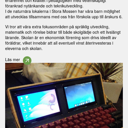
erfarenhet och kvalitet i pedagogiken med vetenskapligt
förankrad nytänkande och teknikutveckling.
I de naturnära lokalerna i Stora Mossen har våra barn möjlighet
att utvecklas tillsammans med oss från förskola upp till årskurs 6.
Vi tror att våra extra fokusområden på språklig utveckling,
matematik och rörelse bidrar till både skolglädje och ett livslångt
lärande. Skolan är en ekonomisk förening som drivs ideellt av
föräldrar, vilket innebär att all eventuell vinst återinvesteras i
eleverna och skolan.
Läs mer