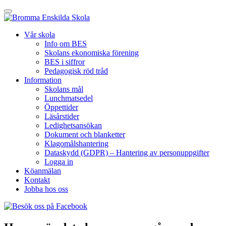
Hoppa
till
innehåll
Vår skola
Info om BES
Skolans ekonomiska förening
BES i siffror
Pedagogisk röd tråd
Information
Skolans mål
Lunchmatsedel
Öppettider
Läsårstider
Ledighetsansökan
Dokument och blanketter
Klagomålshantering
Dataskydd (GDPR) – Hantering av personuppgifter
Logga in
Köanmälan
Kontakt
Jobba hos oss