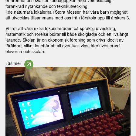
erfarenhet och kvalitet i pedagogiken med vetenskapligt
förankrad nytänkande och teknikutveckling.
I de naturnära lokalerna i Stora Mossen har våra barn möjlighet
att utvecklas tillsammans med oss från förskola upp till årskurs 6.
Vi tror att våra extra fokusområden på språklig utveckling,
matematik och rörelse bidrar till både skolglädje och ett livslångt
lärande. Skolan är en ekonomisk förening som drivs ideellt av
föräldrar, vilket innebär att all eventuell vinst återinvesteras i
eleverna och skolan.
Läs mer