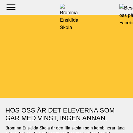
Hoppa
till
innehåll
HOS OSS ÄR DET ELEVERNA SOM
GÅR MED VINST, INGEN ANNAN.
Bromma Enskilda Skola är den lilla skolan som kombinerar lång